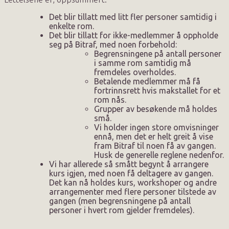
Det blir tillatt med litt fler personer samtidig i
enkelte rom.
Det blir tillatt for ikke-medlemmer å oppholde
seg på Bitraf, med noen forbehold:
Begrensningene på antall personer
i samme rom samtidig må
fremdeles overholdes.
Betalende medlemmer må få
fortrinnsrett hvis makstallet for et
rom nås.
Grupper av besøkende må holdes
små.
Vi holder ingen store omvisninger
ennå, men det er helt greit å vise
fram Bitraf til noen få av gangen.
Husk de generelle reglene nedenfor.
Vi har allerede så smått begynt å arrangere
kurs igjen, med noen få deltagere av gangen.
Det kan nå holdes kurs, workshoper og andre
arrangementer med flere personer tilstede av
gangen (men begrensningene på antall
personer i hvert rom gjelder fremdeles).