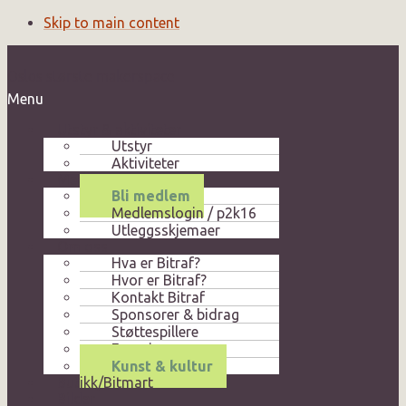
Skip to main content
Oslos største makerspace
Menu
Utstyr & aktiviteter
Utstyr
Aktiviteter
Medlem
Bli medlem
Medlemslogin / p2k16
Utleggsskjemaer
Om oss
Hva er Bitraf?
Hvor er Bitraf?
Kontakt Bitraf
Sponsorer & bidrag
Støttespillere
Foreningen
Kunst & kultur
Butikk/Bitmart
Bilder