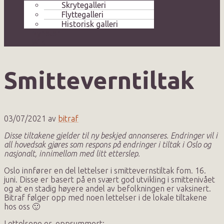
Skrytegalleri
Flyttegalleri
Historisk galleri
Nyheter
Wiki
Smitteverntiltak
03/07/2021
av
bitraf
Disse tiltakene gjelder til ny beskjed annonseres. Endringer vil i
all hovedsak gjøres som respons på endringer i tiltak i Oslo og
nasjonalt, innimellom med litt etterslep.
Oslo innfører en del lettelser i smittevernstiltak fom. 16.
juni. Disse er basert på en svært god utvikling i smittenivået
og at en stadig høyere andel av befolkningen er vaksinert.
Bitraf følger opp med noen lettelser i de lokale tiltakene
hos oss 🙂
Lettelsene er, oppsummert: