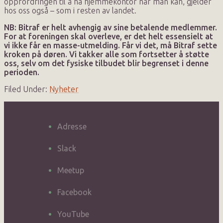
oppfordringen til å ha hjemmekontor når man kan, gjelder
hos oss også – som i resten av landet.
NB: Bitraf er helt avhengig av sine betalende medlemmer.
For at foreningen skal overleve, er det helt essensielt at
vi ikke får en masse-utmelding. Får vi det, må Bitraf sette
kroken på døren. Vi takker alle som fortsetter å støtte
oss, selv om det fysiske tilbudet blir begrenset i denne
perioden.
Filed Under:
Nyheter
Adresse
Slack
Meetup
Facebook
YouTube